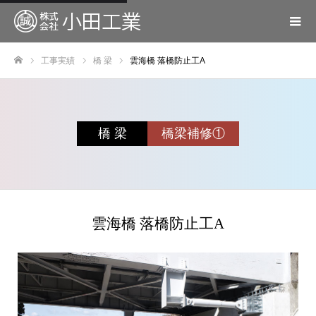
工事実績
橋 梁
雲海橋 落橋防止工A
ホーム
橋 梁
橋梁補修①
雲海橋 落橋防止工A