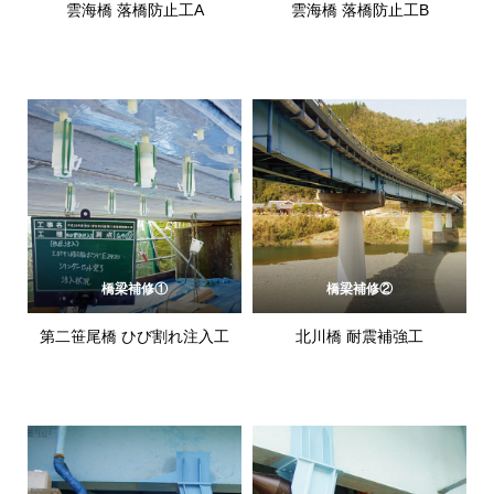
雲海橋 落橋防止工A
雲海橋 落橋防止工B
橋梁補修①
橋梁補修②
第二笹尾橋 ひび割れ注入工
北川橋 耐震補強工