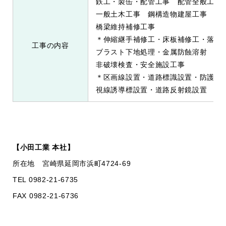
鉄工・製缶・配管工事 配管全般工事
一般土木工事 鋼構造物建屋工事
橋梁維持補修工事
＊伸縮継手補修工・床板補修工・落橋
工事の内容
ブラスト下地処理・金属防蝕溶射
非破壊検査・安全施設工事
＊区画線設置・道路標識設置・防護柵
視線誘導標設置・道路反射鏡設置
【小田工業 本社】
所在地 宮崎県延岡市浜町4724-69
TEL 0982-21-6735
FAX 0982-21-6736