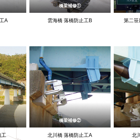
橋梁補修①
工A
雲海橋 落橋防止工B
第二笹
橋梁補修②
強工
北川橋 落橋防止工A
北