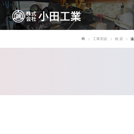
工事実績
橋 梁
遠
ホーム