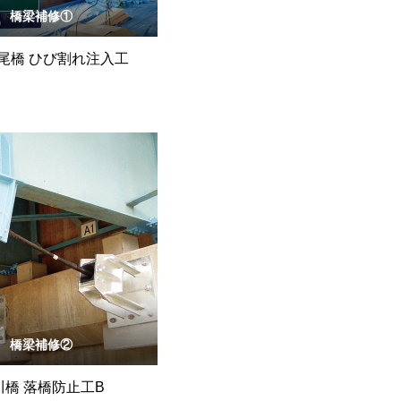
橋梁補修①
尾橋 ひび割れ注入工
橋梁補修②
川橋 落橋防止工B