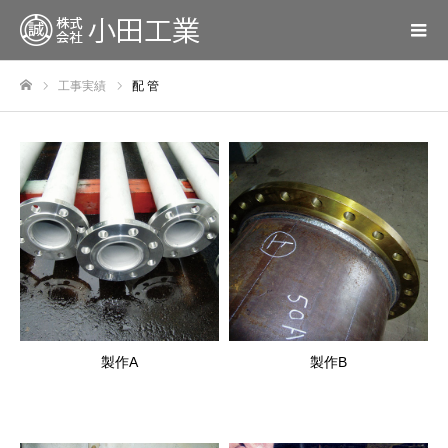
工事実績
配 管
ホーム
製作A
製作B