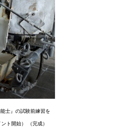
技能士』の試験前練習を
行いました。直進～左折の矢印標示の実技練習です。（施工機準備）→（作図） （ペイント開始） （完成）